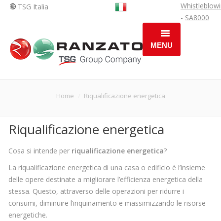
Whistleblow
TSG Italia
-
SA8000
MENU
HOME
PROFILO AZIENDALE
You are here:
Home
Riqualificazione energetica
DIVISIONI OPERATIVE
Riqualificazione energetica
SOLUZIONI
Cosa si intende per
riqualificazione energetica
?
NEWS
La riqualificazione energetica di una casa o edificio è l’insieme
delle opere destinate a migliorare l’efficienza energetica della
AREE DI INTERVENTO
stessa. Questo, attraverso delle operazioni per ridurre i
OPPORTUNITÀ DI LAVORO
consumi, diminuire l’inquinamento e massimizzando le risorse
energetiche.