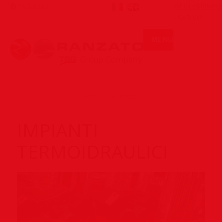
Whistleblowing
TSG Italia
-
SA8000
MENU
You are here:
Home
Portfolio
IMPIANTI
TERMOIDRAULICI