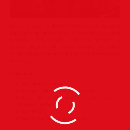
Nel 2011 nasce la divisione termoidraulica, da allora
realizziamo impianti termoidraulici rispettando gli standard
qualificativi più elevati, che da sempre ci
contraddistinguono nel settore elettrico, realizzando
impianti efficienti e duraturi adottando soluzioni innovative
ed ecologiche.
Applicazioni:
Impianti idrotermosanitari
Impianti di riscaldamento e raffreddamento
Impianti di condizionamento, ventilazione e
trattamento dell’aria
Impianti HVAC
Impianti geotermici e pompe di calore