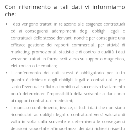
CASE HISTORY
Con riferimento a tali dati vi informiamo
che:
COMPANY PROFILE
i dati vengono trattati in relazione alle esigenze contrattuali
CONTATTI
ed ai conseguenti adempimenti degli obblighi legali e
contrattuali delle stesse derivanti nonché per conseguire una
AREA CLIENTI
efficace gestione dei rapporti commerciali, per attività di
marketing, promozionali, statistici e di controllo qualità. I dati
verranno trattati in forma scritta e/o su supporto magnetico,
elettronico o telematico;
il conferimento dei dati stessi è obbligatorio per tutto
quanto è richiesto dagli obblighi legali e contrattuali e per
tanto l’eventuale rifiuto a fornirli o al successivo trattamento
potrà determinare l’impossibilità della scrivente a dar corso
ai rapporti contrattuali medesimi;
il mancato conferimento, invece, di tutti i dati che non siano
riconducibili ad obblighi legali o contrattuali verrà valutato di
volta in volta dalla scrivente e determinerà le conseguenti
decisioni rapportate all’importanza dei dati richiesti rispetto