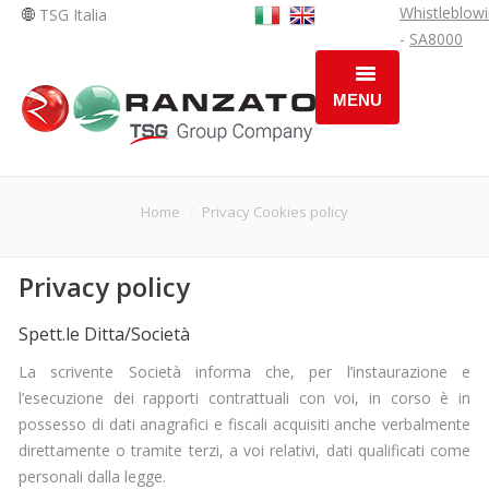
Whistleblow
TSG Italia
-
SA8000
MENU
HOME
PROFILO AZIENDALE
You are here:
Home
Privacy Cookies policy
DIVISIONI OPERATIVE
Privacy policy
SOLUZIONI
Spett.le Ditta/Società
NEWS
La scrivente Società informa che, per l’instaurazione e
l’esecuzione dei rapporti contrattuali con voi, in corso è in
AREE DI INTERVENTO
possesso di dati anagrafici e fiscali acquisiti anche verbalmente
OPPORTUNITÀ DI LAVORO
direttamente o tramite terzi, a voi relativi, dati qualificati come
personali dalla legge.